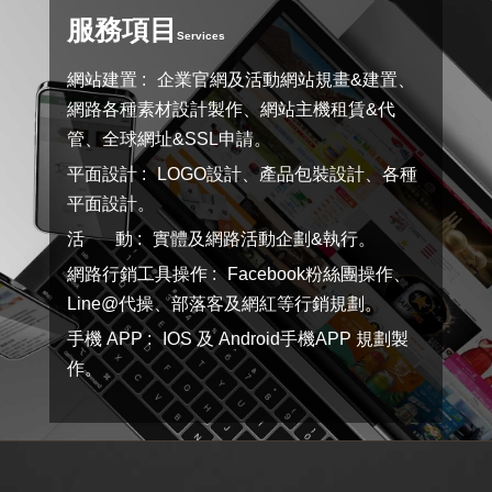
服務項目
Services
網站建置 :
企業官網及活動網站規畫&建置、
網路各種素材設計製作、網站主機租賃&代
管、全球網址&SSL申請。
平面設計 :
LOGO設計、產品包裝設計、各種
平面設計。
活 動 :
實體及網路活動企劃&執行。
網路行銷工具操作 :
Facebook粉絲團操作、
Line@代操、部落客及網紅等行銷規劃。
手機 APP :
IOS 及 Android手機APP 規劃製
作。